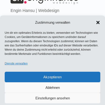
Engin Hansu | Webdesign
Internet:
www.enginhansu.de
Zustimmung verwalten
Um dir ein optimales Erlebnis zu bieten, verwenden wir Technologien wie
Cookies, um Geräteinformationen zu speichern und/oder darauf
zuzugreifen. Wenn du diesen Technologien zustimmst, können wir Daten
wie das Surfverhalten oder eindeutige IDs auf dieser Website verarbeiten.
Wenn du deine Zustimmung nicht erteilst oder zurückziehst, können
bestimmte Merkmale und Funktionen beeinträchtigt werden.
Dienste verwalten
KONTAKT
IMPRESSUM
DATENSCHUTZERKLÄRUNG
AGB
Akzeptieren
Ablehnen
© Copyright Binz und Kubos Fußballschule
Einstellungen ansehen